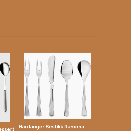
Hardanger B
Dessetsett 
Utsolgt
Hardanger Bestikk Ramona
essert