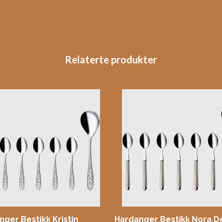
ger Bestikk Kristin
Hardanger Bestikk Nora D