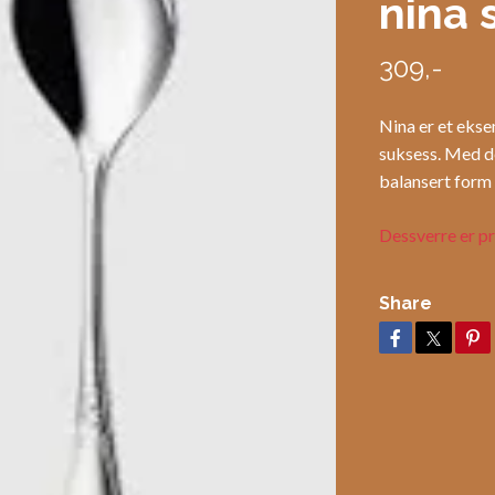
nina 
309,-
Nina er et ekse
suksess. Med d
balansert form 
Dessverre er pr
Share