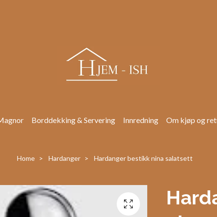
Magnor
Borddekking & Servering
Innredning
Om kjøp og ret
Home
Hardanger
Hardanger bestikk nina salatsett
Harda