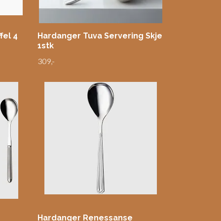
fel 4
Hardanger Tuva Servering Skje
1stk
309,-
Hardanger Renessanse