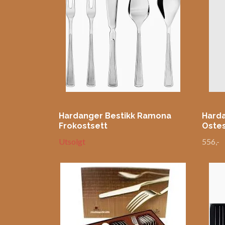
Hardanger Bestikk Ramona
Hard
Frokostsett
Oste
Utsolgt
556,-