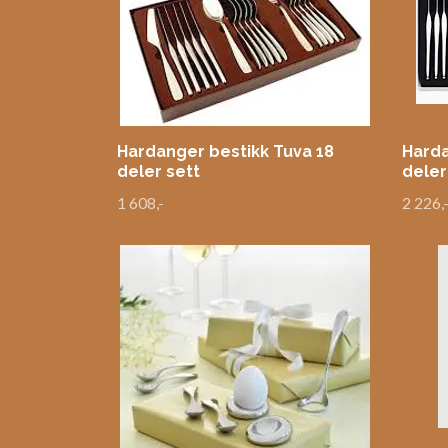
Hardanger bestikk Tuva 18
Harda
deler sett
deler
1 608,-
2 226,