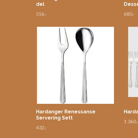
del
Desse
556,-
680,-
Hardanger Renessanse
Harda
Servering Sett
1 360,
432,-