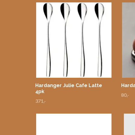
Hardanger Julie Cafe Latte
Harda
4pk
80,-
371,-