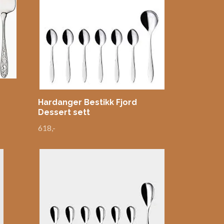
Hardanger Bestikk Fjord
Dessert sett
618,-