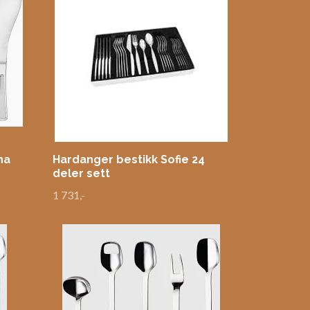
na
Hardanger bestikk Sofie 24
deler sett
1 731,-