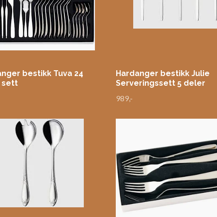
nger bestikk Tuva 24
Hardanger bestikk Julie
 sett
Serveringssett 5 deler
-
989,-