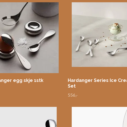
nger egg skje 1stk
Hardanger Series Ice Cr
Set
556,-