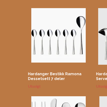
Hardanger Bestikk Ramona
Hard
Dessetsett 7 deler
Serve
Utsolgt
Utsolg