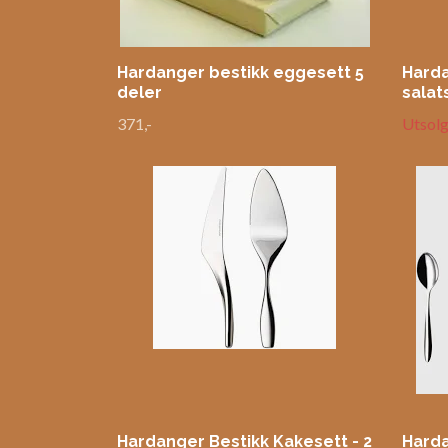
Hardanger bestikk eggesett 5
Harda
deler
salat
371,-
Utsolg
Hardanger Bestikk Kakesett - 2
Harda