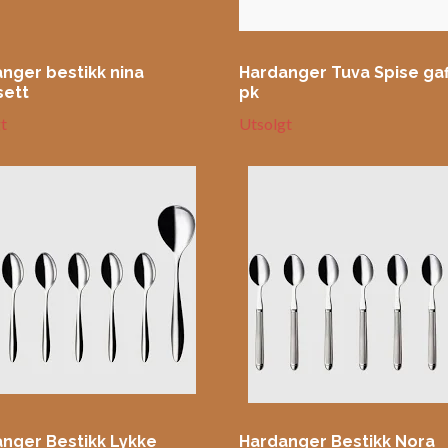
nger bestikk nina
Hardanger Tuva Spise gaf
sett
pk
t
Utsolgt
nger Bestikk Lykke
Hardanger Bestikk Nora