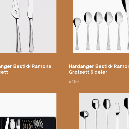
anger Bestikk Ramona
Hardanger Bestikk Ramo
sett
Grøtsett 6 deler
618,-