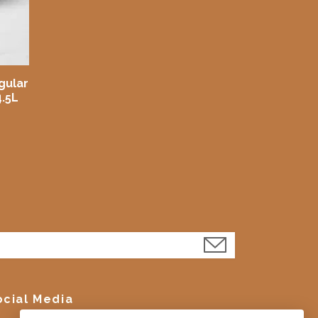
gular
.5L
ocial Media