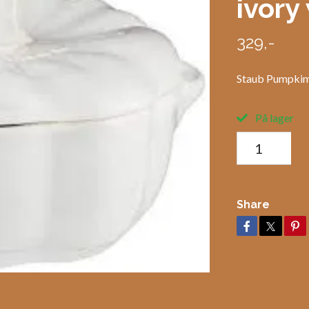
ivory
329,-
Staub Pumpkim 
På lager
Share
R