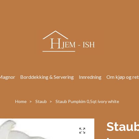
Magnor
Borddekking & Servering
Innredning
Om kjøp og ret
Home
Staub
Staub Pumpkim 0,5qt ivory white
Stau