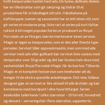
hvitt benporselen kantet med sølv. De tynne, delikate delene
har en rillestruktur som gir særpreg og bidrar til at
produktene får et håndlaget uttrykk. Håndtakene på
kaffekopper, kanner og sausenebb har en lett leken stil, som
gir serien et moderne preg. Ikke rart at serien på kort tid har
rukket å bli meget populær.Serien er produsert av Royal
Porcelain, en av Norges største merkevarer innen serviser.
Magic er laget av benporselen, som er den aller fineste type
porselen. Serviset tåler oppvaskmaskin, men som med alle
serviser med sølv eller gullkant bør serviset ikke vaskes med
temperatur over 50 grader og det bør brukes halv dose med
vaskemiddel. Royal Porcelain Magic får du kun hos Tilbords.
Magic er et komplett festservise som inneholder alt du
trenger til de ekstra spesielle anledningene. Det rene, tidløse
designet gjør at serviset er like aktuell til alle årstider og kan
kombineres med bordpynt i dine favorittfarger. Serien
inneholder tallerkener i ulike størrelser – til forrett, hovedrett
og dessert – serveringsfat i flere størrelser, suppeterrin,