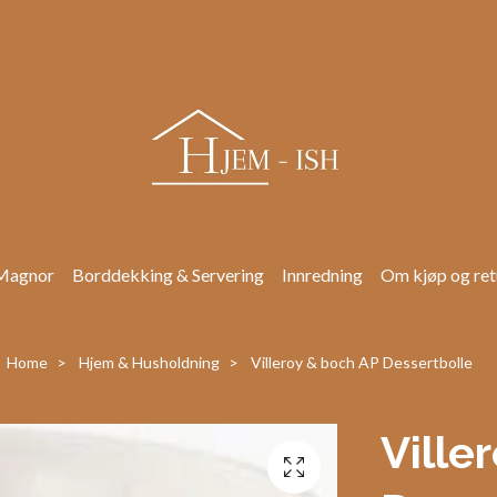
Magnor
Borddekking & Servering
Innredning
Om kjøp og ret
Home
Hjem & Husholdning
Villeroy & boch AP Dessertbolle
Ville