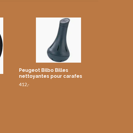
Villeroy & B
Suppebolle 
494,-
Peugeot Bilbo Billes
nettoyantes pour carafes
412,-