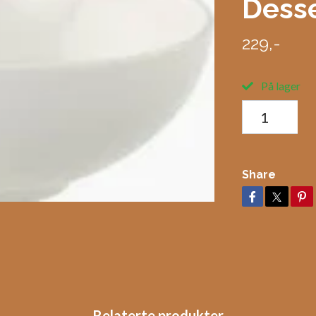
Desse
229,-
På lager
Share