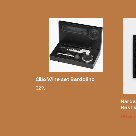
Cilio Wine set Bardolino
329,-
Harda
Besti
Utsolgt