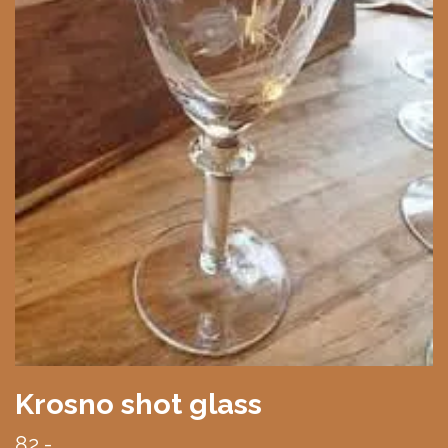
Krosno shot glass
82,-