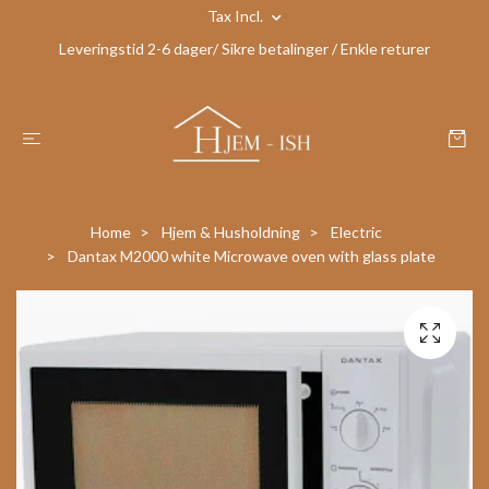
Tax Incl.
Leveringstid 2-6 dager/ Sikre betalinger / Enkle returer
Home
Hjem & Husholdning
Electric
Dantax M2000 white Microwave oven with glass plate