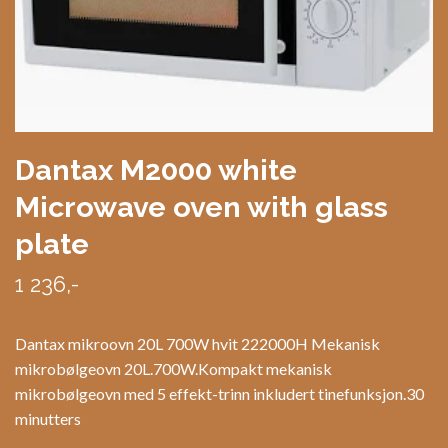
Dantax M2000 white
Microwave oven with glass
plate
1 236,-
Dantax mikroovn 20L 700W hvit 222000H Mekanisk
mikrobølgeovn 20L.700W.Kompakt mekanisk
mikrobølgeovn med 5 effekt-trinn inkludert tinefunksjon.30
minutters