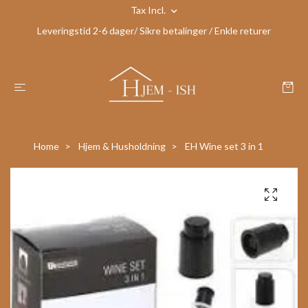
Tax Incl.
Leveringstid 2-6 dager/ Sikre betalinger / Enkle returer
Home
Hjem & Husholdning
EH Wine set 3 in 1